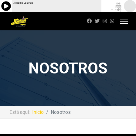
Jc Radio La Bruja
80%
NOSOTROS
Está aquí:
Inicio
Nosotros