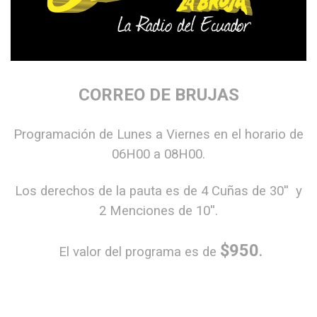
CORREO DE BRUJAS
Programación de Lunes a Viernes en el horario de
06H00 a 08H00.
Los derechos de la pauta es de 4 Cuñas de 30'' y
2 Menciones de 10''.
$950
El valor del programa es de
.