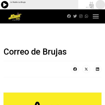
Jc Radio La Bruja
80%
Correo de Brujas